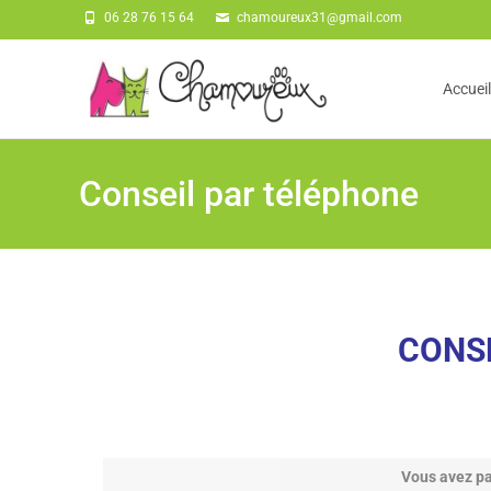
06 28 76 15 64
chamoureux31@gmail.com
Skip
to
Accueil
conten
Conseil par téléphone
CONS
Vous avez pa