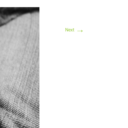
→
Next