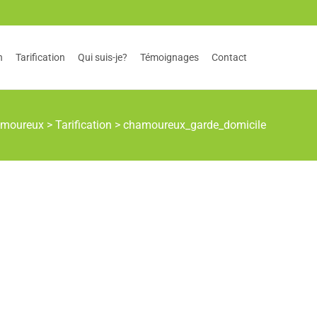
n
Tarification
Qui suis-je?
Témoignages
Contact
moureux
>
Tarification
>
chamoureux_garde_domicile