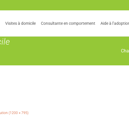
Visites à domicile
Consultante en comportement
Aide à l’adoptio
t
ile
Cha
lution (1200 × 795)