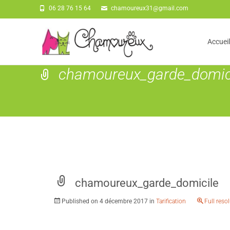
06 28 76 15 64
chamoureux31@gmail.com
Skip
to
Accueil
conten
chamoureux_garde_domic
chamoureux_garde_domicile
Published on
4 décembre 2017
in
Tarification
Full reso